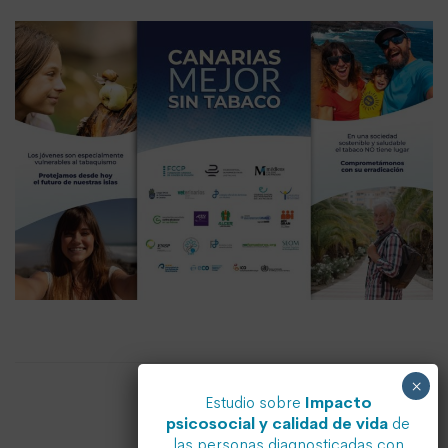
×
Estudio sobre
Impacto
psicosocial y calidad de vida
de
las personas diagnosticadas con