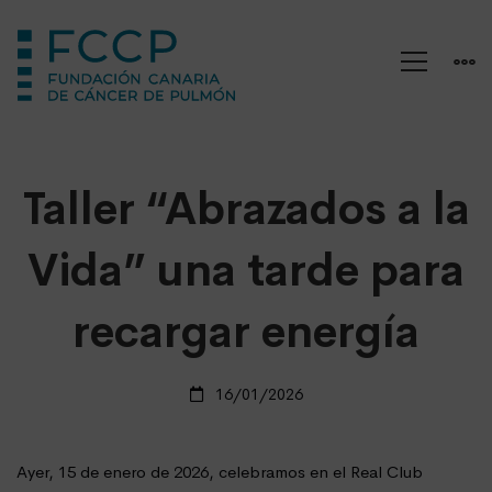
Taller
Taller “Abrazados a la
“Abrazados
a
Vida” una tarde para
la
Vida”
recargar energía
una
tarde
para
16/01/2026
recargar
energía
Ayer, 15 de enero de 2026, celebramos en el Real Club